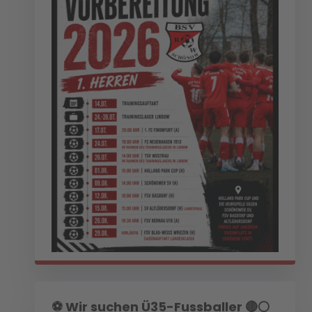
⚽️ Wir suchen Ü35-Fussballer 🔴⚪️