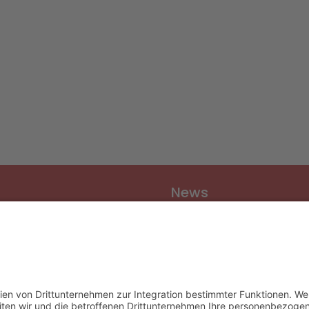
News
Vereinsnews
Fussball
Volleyball
er
Gymnastik & Aerobic
chichte
Tischtennis