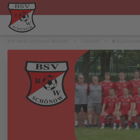
Rot-Weiß Schönow Website
Fussball
⚽️ Rückrunde