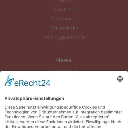
Verein
Vorstand
Sponsoren
Vereinslieder
Vereinsgeschichte
News
Vereinsnews
Fussball
Volleyball
Gymnastik & Aerobic
Tischtennis
Footvolley