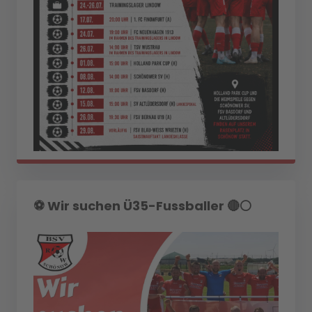
⚽️ Wir suchen Ü35-Fussballer 🔴⚪️