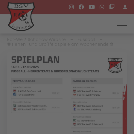
Rot-Weiß Schönow Website
Fussball
⚽️ Herren- und Großfeldspiele am Wochenende ⚽️