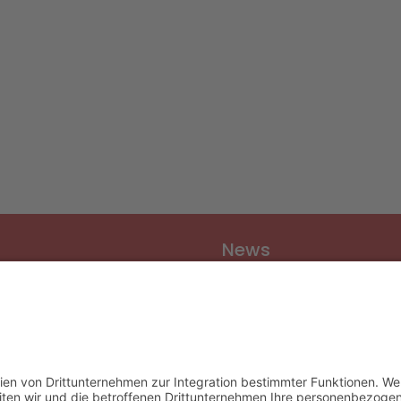
News
Vereinsnews
Fussball
Volleyball
er
Gymnastik & Aerobic
chichte
Tischtennis