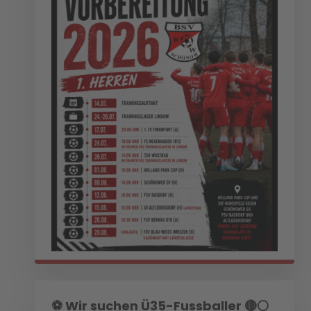
⚽️ Wir suchen Ü35-Fussballer 🔴⚪️