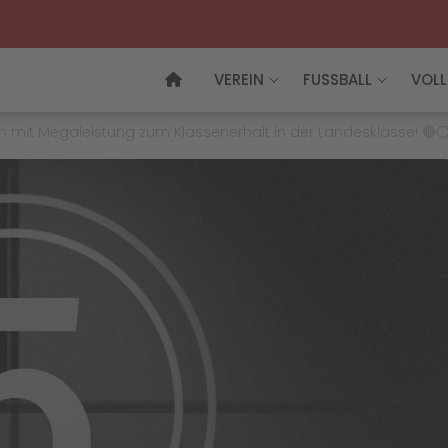
VEREIN
FUSSBALL
VOLL
en mit Megaleistung zum Klassenerhalt in der Landesklasse! 🔴⚪