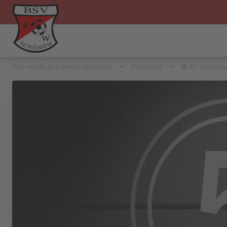
Rot-Weiß Schönow Website
Fussball
⚽️ B1-Junior