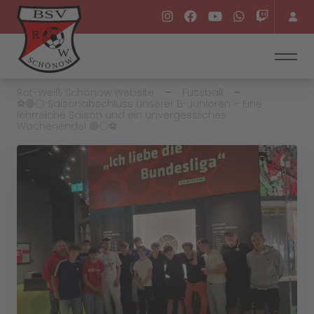
Rot-Weiß Schönow Website
Fussball
⚽️🔴⚪️ Saisonabschluss unserer B-Junioren – Eine
lehrreiche Saison und ein unvergessliches
Wochenende! 🔴⚪️⚽️