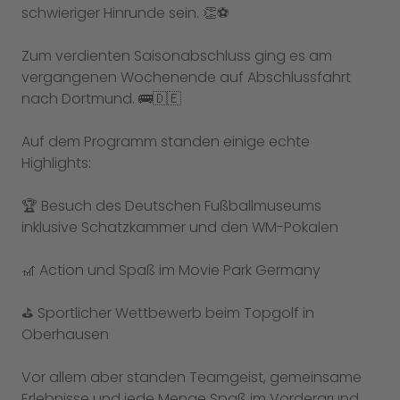
schwieriger Hinrunde sein. 👏⚽️
Zum verdienten Saisonabschluss ging es am
vergangenen Wochenende auf Abschlussfahrt
nach Dortmund. 🚌🇩🇪
Auf dem Programm standen einige echte
Highlights:
🏆 Besuch des Deutschen Fußballmuseums
inklusive Schatzkammer und den WM-Pokalen
🎢 Action und Spaß im Movie Park Germany
⛳️ Sportlicher Wettbewerb beim Topgolf in
Oberhausen
Vor allem aber standen Teamgeist, gemeinsame
Erlebnisse und jede Menge Spaß im Vordergrund.