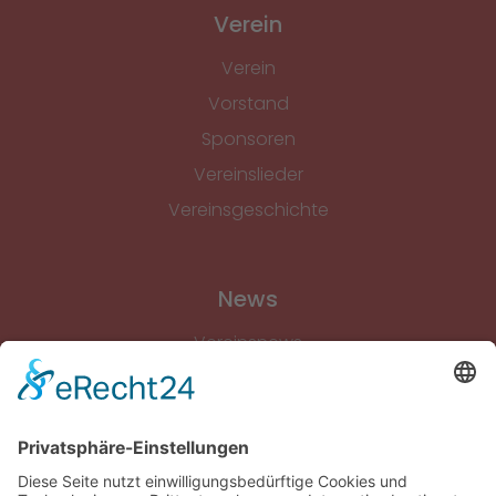
Verein
Verein
Vorstand
Sponsoren
Vereinslieder
Vereinsgeschichte
News
Vereinsnews
Fussball
Volleyball
Gymnastik & Aerobic
Tischtennis