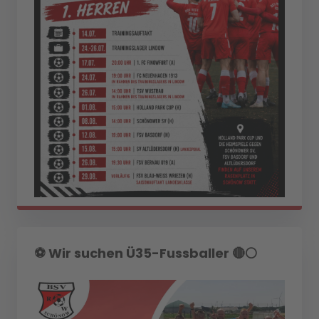
⚽️ Wir suchen Ü35-Fussballer 🔴⚪️