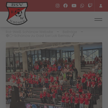
Rot-Weiß Schönow Website
Beiträge
🔴⚪️-Schönow zu Gast bei Lok Bernau 🏀