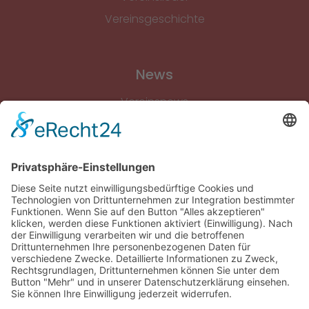
Vereinsgeschichte
News
Vereinsnews
Fussball
Volleyball
Gymnastik & Aerobic
Tischtennis
Footvolley
Sonstiges
Download-Bereich