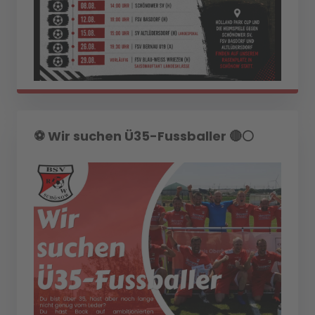
⚽️ Wir suchen Ü35-Fussballer 🔴⚪️